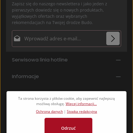
Zapisz się do naszego newslettera i jako jeden z
pierwszych dowiedz się o nowych produktach,
wyjątkowych ofertach oraz wybranych
rekomendacjach na Twojej drodze Budo.
Adres e-mail*
Ochrona danych
Pola oznaczone gwiazdką (*) są polami obowiązkowymi.
Serwisowa linia hotline
Wybierając kontynuuj potwierdzasz, że przeczytałeś
nasze
informacje o ochronie danych
i
zaakceptowałeś nasze
ogólne warunki
.
*
Informacje
Serwis sklepu
Ta strona korzysta z plików cookie, aby zapewnić najlepszą
możliwą obsługę.
Więcej informacji...
Ochrona danych
|
Stopka redakcyjna
Odrzuć