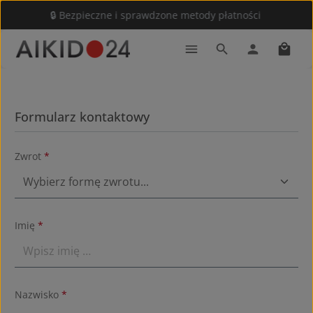
🔒 Bezpieczne i sprawdzone metody płatności
Przejdź do głównej zawartości
Koszy
Formularz kontaktowy
Zwrot
*
Imię
*
Nazwisko
*