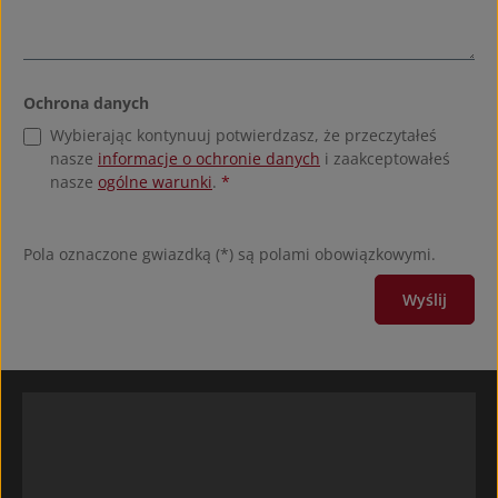
Ochrona danych
Wybierając kontynuuj potwierdzasz, że przeczytałeś
nasze
informacje o ochronie danych
i zaakceptowałeś
nasze
ogólne warunki
.
*
Pola oznaczone gwiazdką (*) są polami obowiązkowymi.
Wyślij