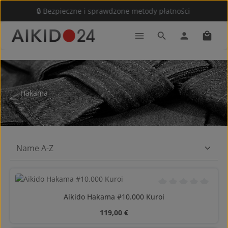
🔒 Bezpieczne i sprawdzone metody płatności
Przejdź do głównej zawartości
Koszy
Hakama
Średnia ocena 0 z 5
Aikido Hakama #10.000 Kuroi
Cena regularna:
119,00 €