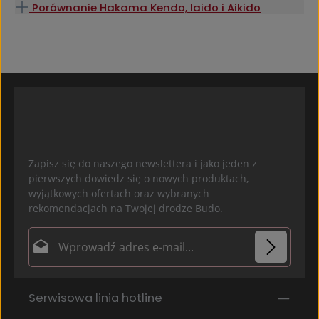
Porównanie Hakama Kendo, Iaido i Aikido
Zapisz się do naszego newslettera i jako jeden z
pierwszych dowiedz się o nowych produktach,
wyjątkowych ofertach oraz wybranych
rekomendacjach na Twojej drodze Budo.
Adres e-mail*
Ochrona danych
Pola oznaczone gwiazdką (*) są polami obowiązkowymi.
Serwisowa linia hotline
Wybierając kontynuuj potwierdzasz, że przeczytałeś
nasze
informacje o ochronie danych
i