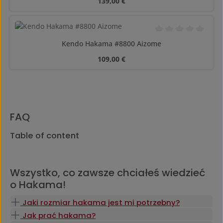
Cena regularna:
139,00 €
Średnia ocena 0 z 5
Kendo Hakama #8800 Aizome
Cena regularna:
109,00 €
FAQ
Table of content
Wszystko, co zawsze chciałeś wiedzieć
o Hakama!
Jaki rozmiar hakama jest mi potrzebny?
Jak prać hakama?