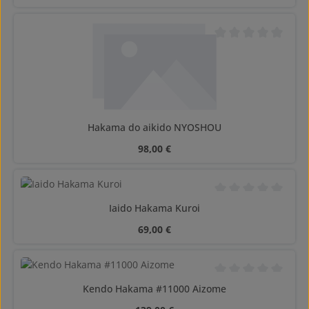
Średnia ocena 0 z 5
Hakama do aikido NYOSHOU
Cena regularna:
98,00 €
Średnia ocena 0 z 5
Iaido Hakama Kuroi
Cena regularna:
69,00 €
Średnia ocena 0 z 5
Kendo Hakama #11000 Aizome