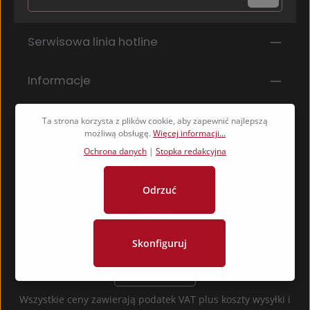
Ochrona danych
Pola oznaczone gwiazdką (*) są polami obowiązkowymi.
Serwisowa linia hotline
Wybierając kontynuuj potwierdzasz, że przeczytałeś
nasze
informacje o ochronie danych
i
zaakceptowałeś nasze
ogólne warunki
.
*
Informacje
Serwis sklepu
Ta strona korzysta z plików cookie, aby zapewnić najlepszą
możliwą obsługę.
Więcej informacji...
Ochrona danych
|
Stopka redakcyjna
Odrzuć
Skonfiguruj
Odwołaj umowę
Wszystkie ceny zawierają podatek VAT plus koszty wysyłki
i