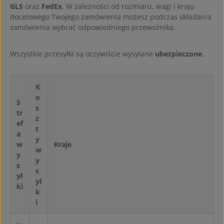
GLS
oraz
FedEx
. W zależności od rozmiaru, wagi i kraju
docelowego Twojego zamówienia możesz podczas składania
zamówienia wybrać odpowiedniego przewoźnika.
Wszystkie przesyłki są oczywiście wysyłane
ubezpieczone
.
K
o
S
s
tr
z
ef
t
a
y
w
Kraje
w
y
y
s
s
ył
ył
ki
k
i