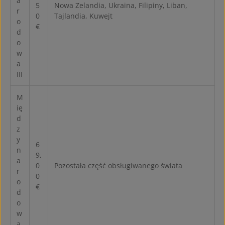
a
5
Nowa Zelandia, Ukraina, Filipiny, Liban,
r
0
Tajlandia, Kuwejt
o
€
d
o
w
a
III
M
ię
d
z
y
6
n
9,
a
0
Pozostała część obsługiwanego świata
r
0
o
€
d
o
w
a