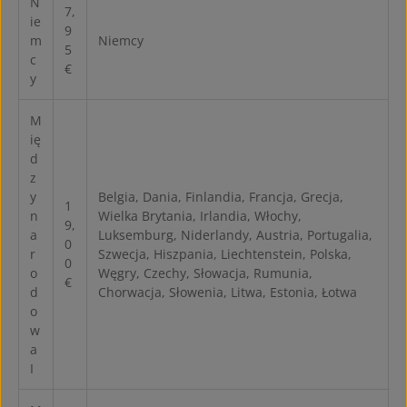
N
7,
ie
9
m
Niemcy
5
c
€
y
M
ię
d
z
y
Belgia, Dania, Finlandia, Francja, Grecja,
1
n
Wielka Brytania, Irlandia, Włochy,
9,
a
Luksemburg, Niderlandy, Austria, Portugalia,
0
r
Szwecja, Hiszpania, Liechtenstein, Polska,
0
o
Węgry, Czechy, Słowacja, Rumunia,
€
d
Chorwacja, Słowenia, Litwa, Estonia, Łotwa
o
w
a
I