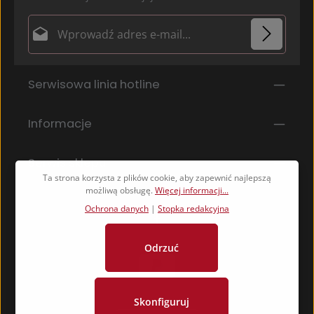
Adres e-mail*
Ochrona danych
Pola oznaczone gwiazdką (*) są polami obowiązkowymi.
Serwisowa linia hotline
Wybierając kontynuuj potwierdzasz, że przeczytałeś
nasze
informacje o ochronie danych
i
zaakceptowałeś nasze
ogólne warunki
.
*
Informacje
Serwis sklepu
Ta strona korzysta z plików cookie, aby zapewnić najlepszą
możliwą obsługę.
Więcej informacji...
Ochrona danych
|
Stopka redakcyjna
Odrzuć
Skonfiguruj