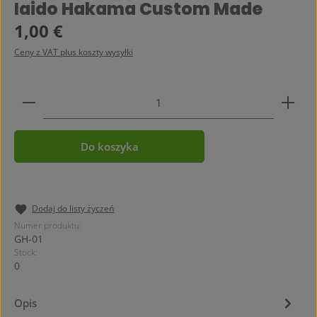
Średnia ocena 0 z 5 gwiazdek
Iaido Hakama Custom Made
Cena regularna:
1,00 €
Ceny z VAT plus koszty wysyłki
Ilość produktu: Wprowadź żądaną ilość lub użyj prz
Do koszyka
Dodaj do listy życzeń
Numer produktu:
GH-01
Stock:
0
Opis