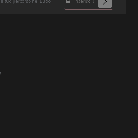
r il tuo percorso nel Budo.
Protez. dati
I campi contrassegnati
Selezionando
con un asterisco (*) sono
continua confermi di
campi obbligatori.
aver letto la nostra
informativa sulla
protezione dei dati
e di aver accettato i
nostri
termini e condizioni
o
generali
.
*