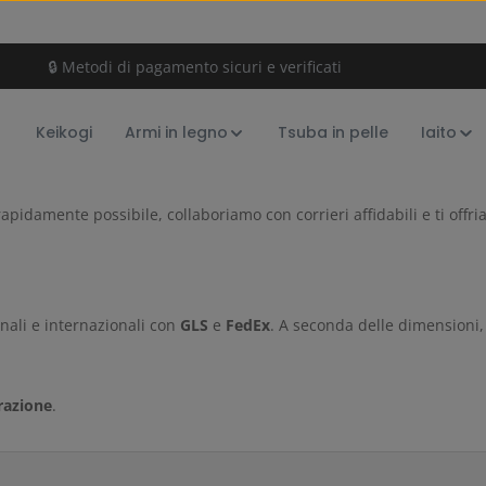
🔒 Metodi di pagamento sicuri e verificati
Keikogi
Armi in legno
Tsuba in pelle
Iaito
to
 rapidamente possibile, collaboriamo con corrieri affidabili e ti off
ionali e internazionali con
GLS
e
FedEx
. A seconda delle dimensioni,
razione
.