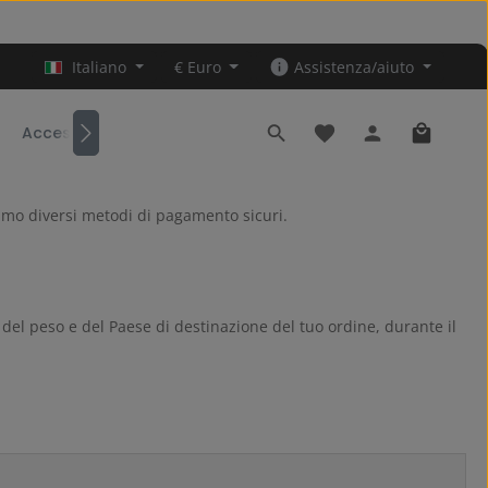
Italiano
€
Euro
Assistenza/aiuto
Hai 0 articoli nella lis
Il carrel
Accessori
riamo diversi metodi di pagamento sicuri.
 del peso e del Paese di destinazione del tuo ordine, durante il