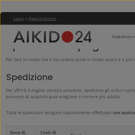
assa al contenuto principale
Passa alla navigazione principale
Login
o
Registrazione
Servizio negozio
Spedizione e pagamento
Hakama
Spedizione e pagamen
Per fare in modo che il tuo ordine arrivi in modo sicuro e il più
Spedizione
Per offrirti il miglior servizio possibile, spediamo gli ordini naz
processo di acquisto puoi scegliere il corriere più adatto.
Tutte le spedizioni vengono naturalmente effettuate
con assicu
Zona di
Costi di