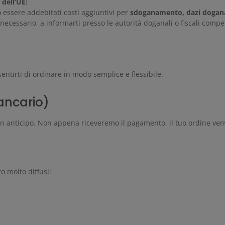
 dell’UE:
 essere addebitati costi aggiuntivi per
sdoganamento, dazi doganal
e necessario, a informarti presso le autorità doganali o fiscali compe
entirti di ordinare in modo semplice e flessibile.
ancario)
ra in anticipo. Non appena riceveremo il pagamento, il tuo ordine verr
o molto diffusi: