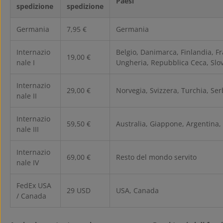
Paesi
spedizione
spedizione
Germania
7,95 €
Germania
Internazio
Belgio, Danimarca, Finlandia, Fr
19,00 €
nale I
Ungheria, Repubblica Ceca, Slova
Internazio
29,00 €
Norvegia, Svizzera, Turchia, Ser
nale II
Internazio
59,50 €
Australia, Giappone, Argentina,
nale III
Internazio
69,00 €
Resto del mondo servito
nale IV
FedEx USA
29 USD
USA, Canada
/ Canada