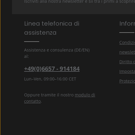
Iscriviti alla nostra newsletter e sii tra i primi a scop
Linea telefonica di
Infor
assistenza
Condizi
Assistenza e consulenza (DE/EN)
newslet
al:
Diritto 
+49(0)6657 - 914184
Imposta
Lun–Ven, 09:00–16:00 CET
Protezi
Oppure tramite il nostro
modulo di
contatto
.