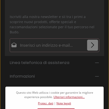
Iscriviti alla nostra newsletter e sii tra i primi a
scoprire nuovi prodotti, offerte speciali e
raccomandazioni selezionate per il tuo percorso nel
Budo.
Indirizzo e-mail*
Protez. dati
I campi contrassegnati con un asterisco (*) sono campi
Linea telefonica di assistenza
Selezionando continua confermi di aver letto la
obbligatori.
nostra
informativa sulla protezione dei dati
e di
aver accettato i nostri
termini e condizioni generali
.
Informazioni
*
Servizio negozio
Questo sito Web utilizza i cookie per garantire la migliore
esperienza possibile.
Ulteriori informazioni...
Protez. dati
|
Note legali