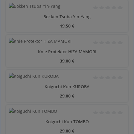
Valutazione media di
Bokken Tsuba Yin-Yang
Prezzo normale:
19,50 €
Valutazione media di
Knie Protektor HIZA MAMORI
Prezzo normale:
39,00 €
Valutazione media di
Koiguchi Kun KUROBA
Prezzo normale:
29,00 €
Valutazione media di
Koiguchi Kun TOMBO
Prezzo normale:
29,00 €