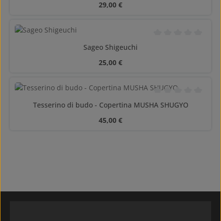
Prezzo normale:
29,00 €
Valutazione media di
Sageo Shigeuchi
Prezzo normale:
25,00 €
Valutazione media di
Tesserino di budo - Copertina MUSHA SHUGYO
Prezzo normale:
45,00 €