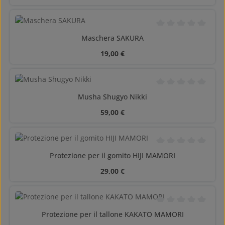
Valutazione media di
Maschera SAKURA
Prezzo normale:
19,00 €
Valutazione media di
Musha Shugyo Nikki
Prezzo normale:
59,00 €
Valutazione media di
Protezione per il gomito HIJI MAMORI
Prezzo normale:
29,00 €
Valutazione media di
Protezione per il tallone KAKATO MAMORI