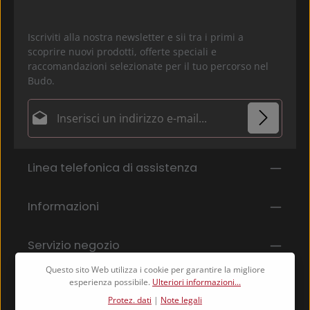
Iscriviti alla nostra newsletter e sii tra i primi a
scoprire nuovi prodotti, offerte speciali e
raccomandazioni selezionate per il tuo percorso nel
Budo.
Indirizzo e-mail*
Protez. dati
I campi contrassegnati con un asterisco (*) sono campi
Linea telefonica di assistenza
Selezionando continua confermi di aver letto la
obbligatori.
nostra
informativa sulla protezione dei dati
e di
aver accettato i nostri
termini e condizioni generali
.
Informazioni
*
Servizio negozio
Questo sito Web utilizza i cookie per garantire la migliore
esperienza possibile.
Ulteriori informazioni...
Protez. dati
|
Note legali