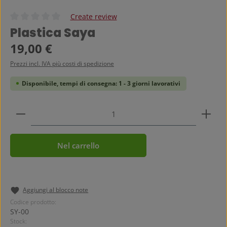
Create review
Valutazione media di 0 su 5 stelle
Plastica Saya
Prezzo normale:
19,00 €
Prezzi incl. IVA più costi di spedizione
Disponibile, tempi di consegna: 1 - 3 giorni lavorativi
Quantità del prodotto: inserisci la quantità deside
Nel carrello
Aggiungi al blocco note
Codice prodotto:
SY-00
Stock: