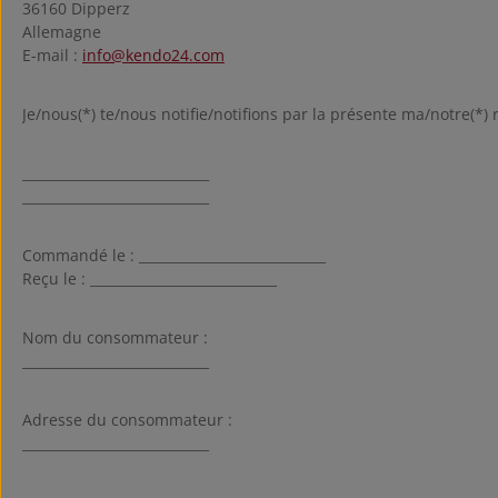
36160 Dipperz
Allemagne
E-mail :
info@kendo24.com
Je/nous(*) te/nous notifie/notifions par la présente ma/notre(*) 
____________________________
____________________________
Commandé le : ____________________________
Reçu le : ____________________________
Nom du consommateur :
____________________________
Adresse du consommateur :
____________________________