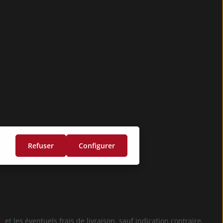
Refuser
Configurer
n
et les éventuels frais de livraison, sauf indication contraire.