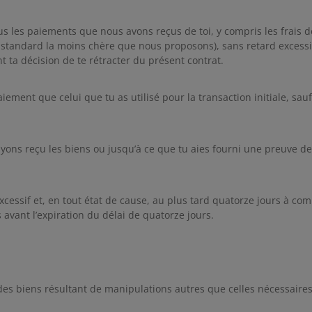
s les paiements que nous avons reçus de toi, y compris les frais de
n standard la moins chère que nous proposons), sans retard excessif
 ta décision de te rétracter du présent contrat.
nt que celui que tu as utilisé pour la transaction initiale, sauf 
ns reçu les biens ou jusqu’à ce que tu aies fourni une preuve de l
cessif et, en tout état de cause, au plus tard quatorze jours à com
s avant l’expiration du délai de quatorze jours.
des biens résultant de manipulations autres que celles nécessaires 