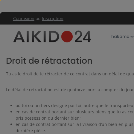
asser au contenu principal
Passer à la navigation principale
Connexion
ou
Inscription
droit de rétractation
hakama
Information sur le droit
Droit de rétractation
Tu as le droit de te rétracter de ce contrat dans un délai de qu
Le délai de rétractation est de quatorze jours à compter du jour
où toi ou un tiers désigné par toi, autre que le transporteu
en cas de contrat portant sur plusieurs biens que tu as c
pris possession du dernier bien;
en cas de contrat portant sur la livraison d’un bien en plus
dernière pièce.