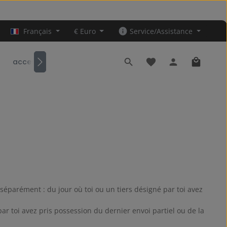
Français
€
Euro
Service/Assistance
Vous avez 0 articles da
Le panier
accessoires
éparément : du jour où toi ou un tiers désigné par toi avez
par toi avez pris possession du dernier envoi partiel ou de la