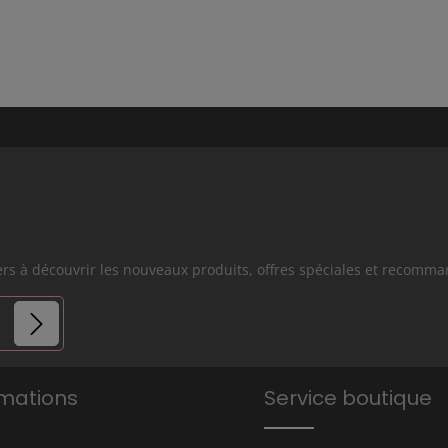
iers à découvrir les nouveaux produits, offres spéciales et recomm
es.
rmations
Service boutique
s avez lu
que vous