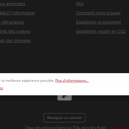
ons générales
FAQ
d&#x27;information
Comment nous trouver
 rétractation
Expédition et paiement
res des cookies
Expédition neutre en CO2
ion des données
r la meilleure expérience possible.
Plus d'informations...
es
Révoquer un contrat
Tous les prix incluent la TVA plus les frais
d'expéditio