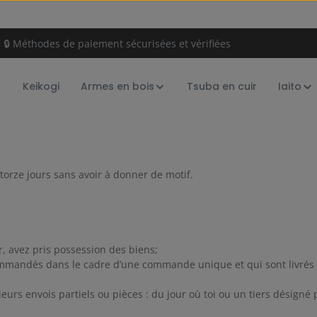
🔒 Méthodes de paiement sécurisées et vérifiées
Keikogi
Armes en bois
Tsuba en cuir
Iaito
 de rétractation
atorze jours sans avoir à donner de motif.
r, avez pris possession des biens;
ommandés dans le cadre d’une commande unique et qui sont livrés s
ieurs envois partiels ou pièces : du jour où toi ou un tiers désigné 