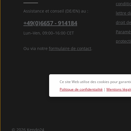
conditi
Assistance et conseil (DE/EN) au :
lettre 
+49(0)6657 - 914184
droit de
Paramèt
Lun–Ven, 09:00–16:00 CET
protect
Ou via notre
formulaire de contact
.
Ce site Web utilise des cookies pour garanti
Politique de confidentialité
|
Mentions légal
© 2026 Kendo24