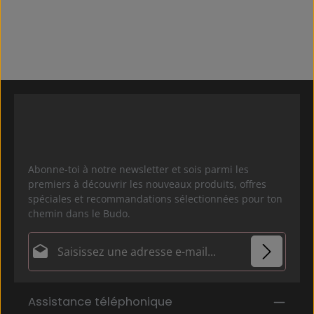
Abonne-toi à notre newsletter et sois parmi les
premiers à découvrir les nouveaux produits, offres
spéciales et recommandations sélectionnées pour ton
chemin dans le Budo.
Adresse e-mail*
Politique de confidentialité
Les champs marqués d'un astérisque (*) sont
Assistance téléphonique
En sélectionnant Continuer, vous confirmez que
obligatoires.