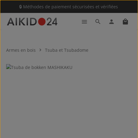
🔒 Méthodes de paiement sécurisées et vérifiées
Passer au contenu principal
Le pan
Armes en bois
Tsuba et Tsubadome
Ignorer la galerie d'images