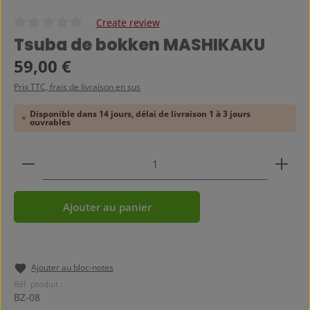
Create review
Note moyenne de 0 sur 5 étoiles
Tsuba de bokken MASHIKAKU
Prix régulier :
59,00 €
Prix TTC, frais de livraison en sus
Disponible dans 14 jours, délai de livraison 1 à 3 jours
ouvrables
Quantité de produit : Entrez la quantité souhaitée
Ajouter au panier
Ajouter au bloc-notes
Réf. produit :
BZ-08