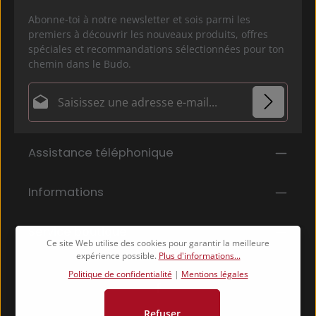
Abonne-toi à notre newsletter et sois parmi les
premiers à découvrir les nouveaux produits, offres
spéciales et recommandations sélectionnées pour ton
chemin dans le Budo.
Adresse e-mail*
Politique de confidentialité
Les champs marqués d'un astérisque (*) sont
Assistance téléphonique
En sélectionnant Continuer, vous confirmez que
obligatoires.
vous avez lu nos
informations sur la protection des données
et que
Informations
vous avez accepté nos
conditions générales
.
*
Service boutique
Ce site Web utilise des cookies pour garantir la meilleure
expérience possible.
Plus d'informations...
Politique de confidentialité
|
Mentions légales
Refuser