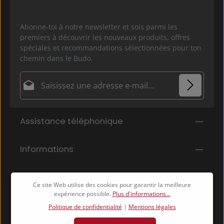
Abonne-toi à notre newsletter et sois parmi les
premiers à découvrir les nouveaux produits, offres
spéciales et recommandations sélectionnées pour ton
chemin dans le Budo.
Adresse e-mail*
Politique de confidentialité
Les champs marqués d'un astérisque (*) sont
Assistance téléphonique
En sélectionnant Continuer, vous confirmez que
obligatoires.
vous avez lu nos
informations sur la protection des données
et que
Informations
vous avez accepté nos
conditions générales
.
*
Service boutique
Ce site Web utilise des cookies pour garantir la meilleure
expérience possible.
Plus d'informations...
Politique de confidentialité
|
Mentions légales