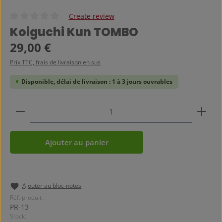
Create review
Note moyenne de 0 sur 5 étoiles
Koiguchi Kun TOMBO
Prix régulier :
29,00 €
Prix TTC, frais de livraison en sus
Disponible, délai de livraison : 1 à 3 jours ouvrables
Quantité de produit : Entrez la quantité souhaitée
Ajouter au panier
Ajouter au bloc-notes
Réf. produit :
PR-13
Stock: