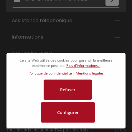
Politique de confidentialité
Les champs marqués d'un astérisque (*) sont
Assistance téléphonique
En sélectionnant Continuer, vous confirmez que
obligatoires.
vous avez lu nos
informations sur la protection des données
et que
Informations
vous avez accepté nos
conditions générales
.
*
Service boutique
Ce site Web utilise des cookies pour garantir la meilleure
expérience possible.
Plus d'informations...
Politique de confidentialité
|
Mentions légales
Refuser
Configurer
Révoquer un contrat
Tous les prix incluent la TVA plus les frais
d'expédition
et les