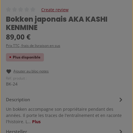
Create review
Note moyenne de 0 sur 5 étoiles
Bokken japonais AKA KASHI
KENMINE
Prix régulier :
89,00 €
Prix TTC, frais de livraison en sus
Plus disponible
Ajouter au bloc-notes
Réf. produit :
BK-24
Description
Un bokken accompagne son propriétaire pendant des
années. Il porte les traces de l'entraînement et en raconte
l'histoire. L…
Plus
Hersteller