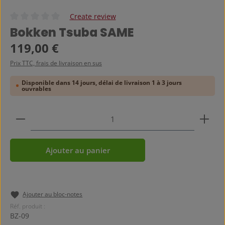
Create review
Note moyenne de 0 sur 5 étoiles
Bokken Tsuba SAME
Prix régulier :
119,00 €
Prix TTC, frais de livraison en sus
Disponible dans 14 jours, délai de livraison 1 à 3 jours
ouvrables
Quantité de produit : Entrez la quantité souhaitée
Ajouter au panier
Ajouter au bloc-notes
Réf. produit :
BZ-09