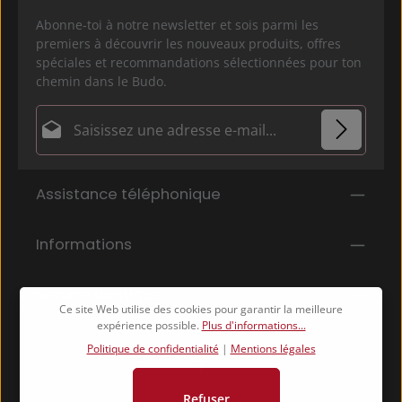
Abonne-toi à notre newsletter et sois parmi les
premiers à découvrir les nouveaux produits, offres
spéciales et recommandations sélectionnées pour ton
chemin dans le Budo.
Adresse e-mail*
Politique de confidentialité
Les champs marqués d'un astérisque (*) sont
Assistance téléphonique
En sélectionnant Continuer, vous confirmez que
obligatoires.
vous avez lu nos
informations sur la protection des données
et que
Informations
vous avez accepté nos
conditions générales
.
*
Service boutique
Ce site Web utilise des cookies pour garantir la meilleure
expérience possible.
Plus d'informations...
Politique de confidentialité
|
Mentions légales
Refuser