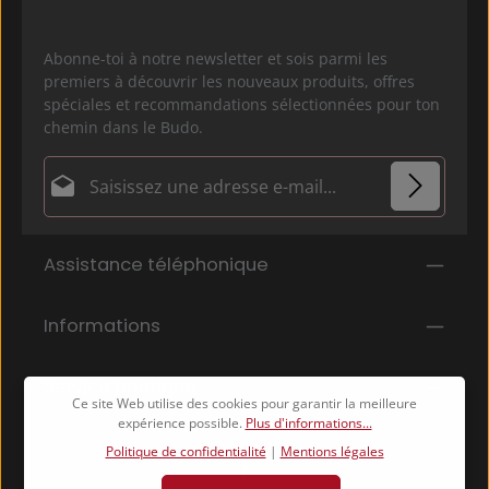
Abonne-toi à notre newsletter et sois parmi les
premiers à découvrir les nouveaux produits, offres
spéciales et recommandations sélectionnées pour ton
chemin dans le Budo.
Adresse e-mail*
Politique de confidentialité
Les champs marqués d'un astérisque (*) sont
Assistance téléphonique
En sélectionnant Continuer, vous confirmez que
obligatoires.
vous avez lu nos
informations sur la protection des données
et que
Informations
vous avez accepté nos
conditions générales
.
*
Service boutique
Ce site Web utilise des cookies pour garantir la meilleure
expérience possible.
Plus d'informations...
Politique de confidentialité
|
Mentions légales