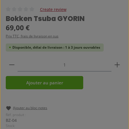
Create review
Note moyenne de 0 sur 5 étoiles
Bokken Tsuba GYORIN
Prix régulier :
69,00 €
Prix TTC, frais de livraison en sus
Disponible, délai de livraison : 1 à 3 jours ouvrables
Quantité de produit : Entrez la quantité souhaitée
Ajouter au panier
Ajouter au bloc-notes
Réf. produit :
BZ-04
Stock: