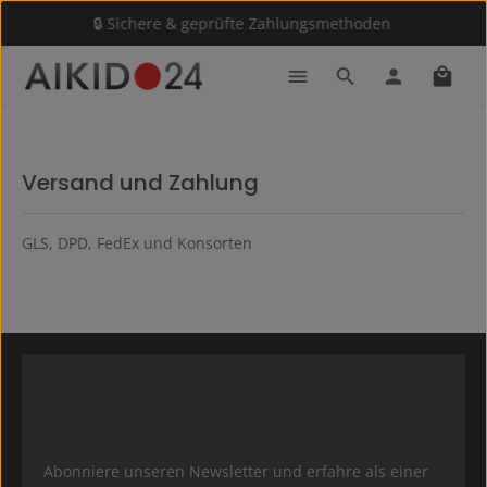
🔒 Sichere & geprüfte Zahlungsmethoden
Zum Hauptinhalt springen
Waren
Versand und Zahlung
GLS, DPD, FedEx und Konsorten
Abonniere unseren Newsletter und erfahre als einer