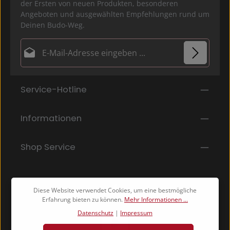
der Ersten von neuen Produkten, besonderen
Angeboten und ausgewählten Empfehlungen rund um
Deinen Budo-Weg.
E-Mail-Adresse*
Datenschutz
Die mit einem Stern (*) markierten Felder sind
Service-Hotline
Ich habe die
Datenschutzbestimmungen
zur
Pflichtfelder.
Kenntnis genommen und die
AGB
gelesen und bin
mit ihnen einverstanden.
*
Informationen
Shop Service
Diese Website verwendet Cookies, um eine bestmögliche
Erfahrung bieten zu können.
Mehr Informationen ...
Datenschutz
|
Impressum