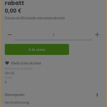
Calificación promedio de 0 de 5 estrellas
rabatt
Precio normal:
0,00 €
Precios con IVA incluido, más gastos de envío
Cantidad del producto: introduce la cantidad dese
A la cesta
Añadir al bloc de notas
Número de producto:
GH-02
Stock:
0
Descripción
Serviceleistung