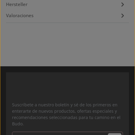
Hersteller
Valoraciones
Suscríbete a nuestro boletín y sé de los primeros en
enterarte de nuevos productos, ofertas especiales y
recomendaciones seleccionadas para tu camino en el
Budo.
Dirección de correo electrónico*