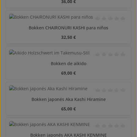
Precio normal:
36,00 €
Calificación promedi
Bokken CHAIRONURI KASHI para niños
Precio normal:
32,50 €
Calificación promedi
Bokken de aikido
Precio normal:
69,00 €
Calificación promedi
Bokken japonés Aka Kashi Hiramine
Precio normal:
65,00 €
Calificación promedi
Bokken japonés AKA KASHI KENMINE