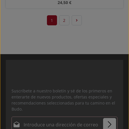
Precio normal:
24,50 €
1
2
Página
Página
Suscríbete a nuestro boletín y sé de los primeros en
enterarte de nuevos productos, ofertas especiales y
recomendaciones seleccionadas para tu camino en el
Budo.
Dirección de correo electrónico*