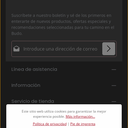
Suscríbete a nuestro boletín y sé de los primeros en
enterarte de nuevos productos, ofertas especiales y
recomendaciones seleccionadas para tu camino en el
Budo.
Dirección de correo electrónico*
Política de privacidad
Los campos marcados con un asterisco (*) son
Línea de asistencia
Al seleccionar continuar, confirmas que has leído
obligatorios.
nuestra
información de protección de datos
y que
has aceptado nuestros
Información
términos y condiciones generales
.
*
Servicio de tienda
Este sitio web utiliza cookies para garantizar la mejor
experiencia posible.
Más información...
Política de privacidad
|
Pie de imprenta