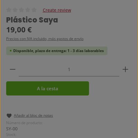
Create review
Calificación promedio de 0 de 5 estrellas
Plástico Saya
Precio normal:
19,00 €
Precios con IVA incluido, más gastos de envío
Disponible, plazo de entrega: 1 - 3 días laborables
Cantidad del producto: introduce la cantidad dese
A la cesta
Añadir al bloc de notas
Número de producto:
SY-00
Stock: