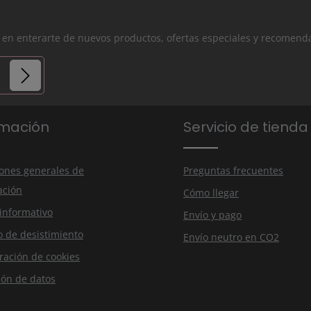
os en enterarte de nuevos productos, ofertas especiales y recomend
ios.
rmación
Servicio de tienda
nuestra
tado
ones generales de
Preguntas frecuentes
ación
Cómo llegar
 informativo
Envío y pago
 de desistimiento
Envío neutro en CO2
ración de cookies
ión de datos