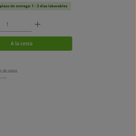
plazo de entrega: 1 - 3 días laborables
 del producto: introduce la cantidad de
A la cesta
oc de notas
cto: