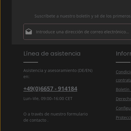
Suscríbete a nuestro boletín y sé de los primer
Dirección de correo electrónico*
Política de privacidad
Los campos marcados con un asterisco (*) son obligator
Línea de asistencia
Info
Al seleccionar continuar, confirmas que has leído 
información de protección de datos
y que has acep
nuestros
términos y condiciones generales
.
*
Asistencia y asesoramiento (DE/EN)
Condici
en:
contrat
+49(0)6657 - 914184
Boletín
Lun–Vie, 09:00–16:00 CET
Derecho
Configu
O a través de nuestro formulario
Protecc
de contacto
.