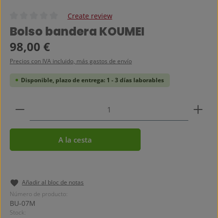
Create review
Calificación promedio de 0 de 5 estrellas
Bolso bandera KOUMEI
Precio normal:
98,00 €
Precios con IVA incluido, más gastos de envío
Disponible, plazo de entrega: 1 - 3 días laborables
Cantidad del producto: introduce la cantidad dese
A la cesta
Añadir al bloc de notas
Número de producto:
BU-07M
Stock: