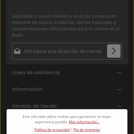
Suscríbete a nuestro boletín y sé de los primeros en
enterarte de nuevos productos, ofertas especiales y
recomendaciones seleccionadas para tu camino en el
Budo.
Dirección de correo electrónico*
Política de privacidad
Los campos marcados con un asterisco (*) son
Línea de asistencia
Al seleccionar continuar, confirmas que has leído
obligatorios.
nuestra
información de protección de datos
y que
has aceptado nuestros
Información
términos y condiciones generales
.
*
Servicio de tienda
Este sitio web utiliza cookies para garantizar la mejor
experiencia posible.
Más información...
Política de privacidad
|
Pie de imprenta