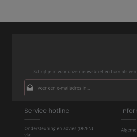
Schrijf je in voor onze nieuwsbrief en hoor als 
E-mailadres*
Privacy
Velden gemarkeerd met asterisks (*) zijn verplicht.
Service hotline
Info
Door doorgaan te selecteren, bevestigt u dat u onz
gegevensbeschermingsinformatie
hebt gelezen en 
algemene voorwaarden
hebt geaccepteerd.
*
Ondersteuning en advies (DE/EN)
Algeme
via: