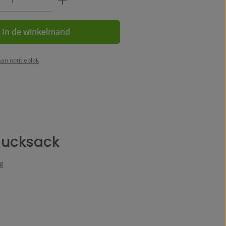
In de winkelmand
an notitieblok
Rucksack
g