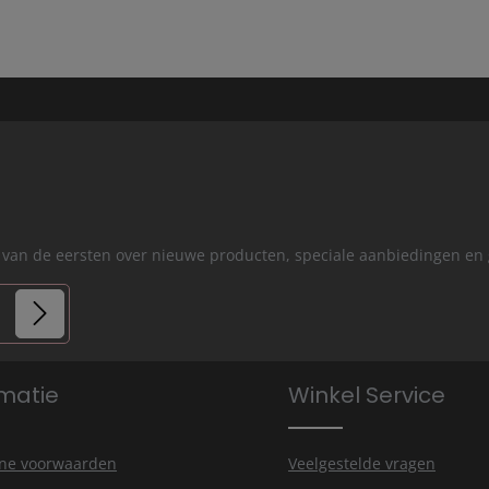
een van de eersten over nieuwe producten, speciale aanbiedingen e
rmatie
Winkel Service
e
onze
ne voorwaarden
Veelgestelde vragen